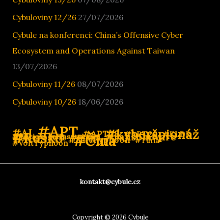
Cybuloviny 12/26
27/07/2026
Cybule na konferenci: China’s Offensive Cyber
Ecosystem and Operations Against Taiwan
13/07/2026
Cybuloviny 11/26
08/07/2026
Cybuloviny 10/26
18/06/2026
#APT
#AI
#kyberšpionáž
#APT28
#APT29
#Rusko
#KLDR
#ransomware
#Microsoft
#Čína
#Kritická infrastruktura
#PlugX
#SaltTyphoon
#Turla
#VoltTyphoon
kontakt@cybule.cz
Copyright © 2026 Cybule