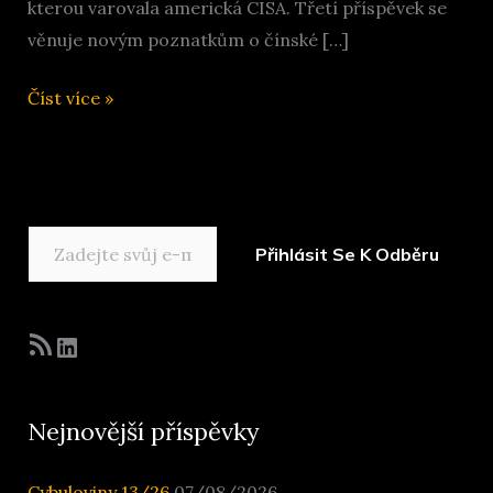
kterou varovala americká CISA. Třetí příspěvek se
věnuje novým poznatkům o čínské […]
Cybuloviny
Číst více »
25/25
Zadejte svůj e-mail…
Přihlásit Se K Odběru
RSS zdroj
LinkedIn
Nejnovější příspěvky
Cybuloviny 13/26
07/08/2026