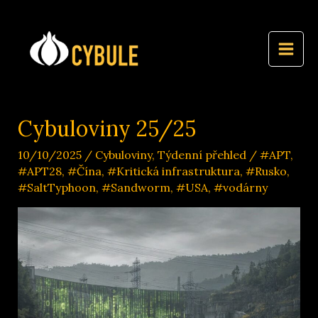
Přeskočit
na
obsah
Cybuloviny 25/25
10/10/2025
/
Cybuloviny
,
Týdenní přehled
/
#APT
,
#APT28
,
#Čína
,
#Kritická infrastruktura
,
#Rusko
,
#SaltTyphoon
,
#Sandworm
,
#USA
,
#vodárny