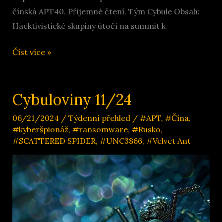
čínská APT40. Příjemné čtení. Tým Cybule Obsah:
Hacktivistické skupiny útočí na summit k
Cybuloviny
Číst více »
14/24
Cybuloviny 11/24
06/21/2024
/
Týdenní přehled
/
#APT
,
#Čína
,
#kyberšpionáž
,
#ransomware
,
#Rusko
,
#SCATTERED SPIDER
,
#UNC3866
,
#Velvet Ant