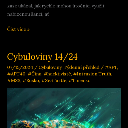
zase ukázal, jak rychle mohou útočníci využít
nabízenou šanci, ať
Cybuloviny
Číst více »
15/24
Cybuloviny 14/24
07/15/2024
/
Cybuloviny
,
Týdenní přehled
/
#APT
,
#APT40
,
#Čína
,
#hacktivisté
,
#Intrusion Truth
,
#MSS
,
#Rusko
,
#SeaTurtle
,
#Turecko