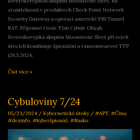
severokorejskou skupinu Moonstone Sleet, na
zranitelnosti v produktech Check Point Network
Security Gateway a operaci americké FBI Tunnel
RAT. Příjemné čtení. Tým Cybule Obsah:
Severokorejská skupina Moonstone Sleet při svých
útocích kombinuje špionážní a ransomwarové TTP
(28.5.2024,
Cybuloviny
Číst více »
8/2024
Cybuloviny 7/24
05/23/2024
/
Kybernetické útoky
/
#APT
,
#Čína
,
#dezinfo
,
#kyberšpionáž
,
#Rusko