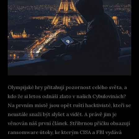
Olympijské hry přitahují pozornost celého světa, a
kdo že si letos odnáší zlato v našich Cybulovinách?
Na prvním místě jsou opět ruští hacktivisté, kteří se
neustále snaží být slyšet a vidět. A právě jim je
věnován náš první článek. Stříbrnou příčku obsazují
ransomware útoky, ke kterým CISA a FBI vydává