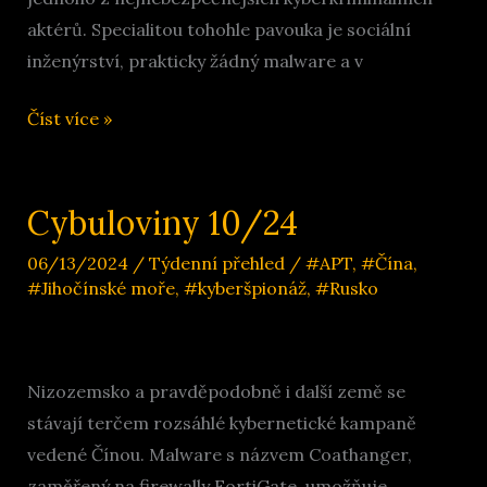
aktérů. Specialitou tohohle pavouka je sociální
inženýrství, prakticky žádný malware a v
Cybuloviny
Číst více »
11/24
Cybuloviny 10/24
06/13/2024
/
Týdenní přehled
/
#APT
,
#Čína
,
#Jihočínské moře
,
#kyberšpionáž
,
#Rusko
Nizozemsko a pravděpodobně i další země se
stávají terčem rozsáhlé kybernetické kampaně
vedené Čínou. Malware s názvem Coathanger,
zaměřený na firewally FortiGate, umožňuje