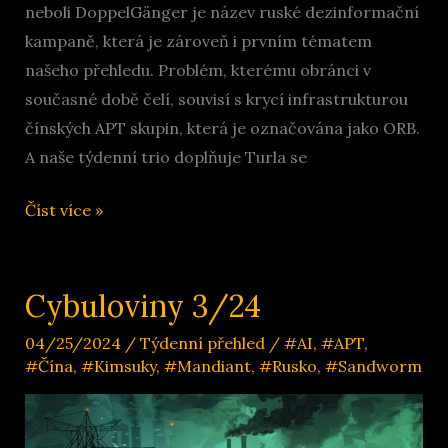
neboli DoppelGänger je název ruské dezinformační
kampaně, která je zároveň i prvním tématem
našeho přehledu. Problém, kterému obránci v
současné době čelí, souvisí s krycí infrastrukturou
čínských APT skupin, která je označována jako ORB.
A naše týdenní trio doplňuje Turla se
Cybuloviny
Číst více »
7/24
Cybuloviny 3/24
04/25/2024
/
Týdenní přehled
/
#AI
,
#APT
,
#Čína
,
#Kimsuky
,
#Mandiant
,
#Rusko
,
#Sandworm