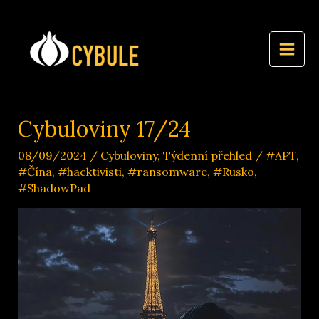
Přeskočit
na
obsah
Cybuloviny 17/24
08/09/2024
/
Cybuloviny
,
Týdenní přehled
/
#APT
,
#Čína
,
#hacktivisti
,
#ransomware
,
#Rusko
,
#ShadowPad