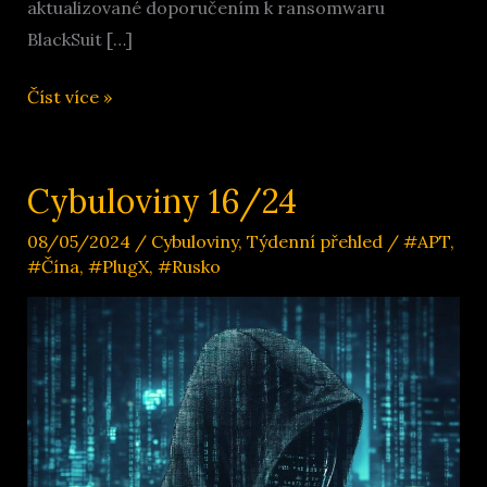
aktualizované doporučením k ransomwaru
BlackSuit […]
Cybuloviny
Číst více »
17/24
Cybuloviny 16/24
08/05/2024
/
Cybuloviny
,
Týdenní přehled
/
#APT
,
#Čína
,
#PlugX
,
#Rusko