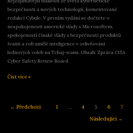
nejzajímavější události ze světa kybernetické
bezpečnosti a nových technologií, komentované
redakcí Cybule. V prvním vydání se dočtete o
nespokojenosti americké vlády s Microsoftem,
spokojeností čínské vlády s bezpečností produktů
Ivanti a rolí umělé inteligence v ovlivňování
lednových voleb na Tchaj-wanu. Obsah: Zpráva CISA
Cyber Safety Review Board
Cybuloviny
Číst více »
1/24
←
Předchozí
1
…
4
5
6
7
Následující
→