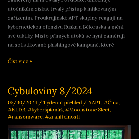
útočníkům získat trvalý přístup k infikovaným
zařízením. Proukrajinské APT skupiny reagují na
kybernetickou ofenzivu Ruska a Běloruska a mění
své taktiky. Místo přímých útoků se nyní zaměřují
na sofistikované phishingové kampaně, které
Cybuloviny
Číst více »
10/24
Cybuloviny 8/2024
05/30/2024
/
Týdenní přehled
/
#APT
,
#Čína
,
#KLDR
,
#kyberšpionáž
,
#Moonstone Sleet
,
#ransomware
,
#zranitelnosti