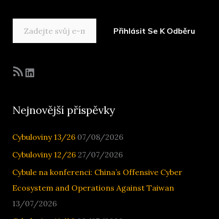
Zadejte svůj e-mail…
Přihlásit Se K Odběru
RSS zdroj
LinkedIn
Nejnovější příspěvky
Cybuloviny 13/26
07/08/2026
Cybuloviny 12/26
27/07/2026
Cybule na konferenci: China’s Offensive Cyber
Ecosystem and Operations Against Taiwan
13/07/2026