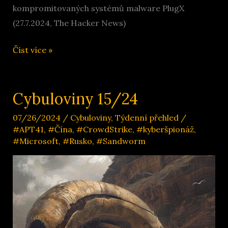
kompromitovaných systémů malware PlugX
(27.7.2024, The Hacker News)
Cybuloviny
Číst více »
16/24
Cybuloviny 15/24
07/26/2024
/
Cybuloviny
,
Týdenní přehled
/
#APT41
,
#Čína
,
#CrowdStrike
,
#kyberšpionáž
,
#Microsoft
,
#Rusko
,
#Sandworm