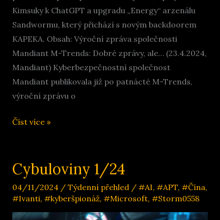
Kimsuky k ChatGPT a upgradu „Energy“ arzenálu
Sandwormu, který přichází s novým backdoorem
KAPEKA. Obsah: Výroční zpráva společnosti
Mandiant M-Trends: Dobré zprávy, ale… (23.4.2024,
Mandiant) Kyberbezpečnostní společnost
Mandiant publikovala již po patnácté M-Trends,
výroční zprávu o
Cybuloviny
Číst více »
3/24
Cybuloviny 1/24
04/11/2024
/
Týdenní přehled
/
#AI
,
#APT
,
#Čína
,
#Ivanti
,
#kyberšpionáž
,
#Microsoft
,
#Storm0558