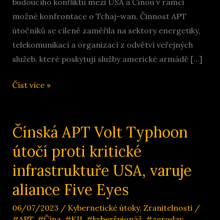
budoucího konfliktu mezi USA a Čínou v rámci
možné konfrontace o Tchaj-wan. Činnost APT
útočníků se cíleně zaměřila na sektory energetiky,
telekomunikací a organizací z odvětví veřejných
služeb, které poskytují služby americké armádě […]
Čínský
Číst více »
Volt
Typhoon
útočí
Čínská APT Volt Typhoon
na
útočí proti kritické
KII
infrastruktuře USA, varuje
sloužící
k
aliance Five Eyes
podpoře
06/07/2023
/
Kybernetické útoky
,
Zranitelnosti
/
americké
#APT
,
#Čína
,
#KII
,
#kyberšpionáž
,
#zeroday