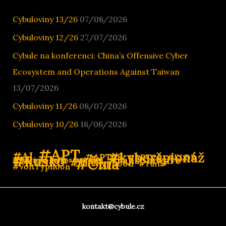
Eyes
Cybuloviny 13/26
07/08/2026
Cybuloviny 12/26
27/07/2026
Cybule na konferenci: China’s Offensive Cyber
Ecosystem and Operations Against Taiwan
13/07/2026
Cybuloviny 11/26
08/07/2026
Cybuloviny 10/26
18/06/2026
#APT
#AI
#kyberšpionáž
#APT28
#APT29
#Rusko
#KLDR
#ransomware
#Microsoft
#Čína
#Kritická infrastruktura
#PlugX
#SaltTyphoon
#Turla
#VoltTyphoon
kontakt@cybule.cz