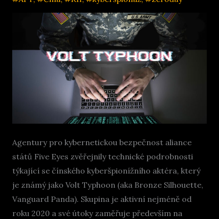
armády
Agentury pro kybernetickou bezpečnost aliance
států Five Eyes zvěřejnily technické podrobnosti
týkající se čínského kyberšpionížního aktéra, který
je známý jako Volt Typhoon (aka Bronze Silhouette,
Vanguard Panda). Skupina je aktivní nejméně od
roku 2020 a své útoky zaměřuje především na